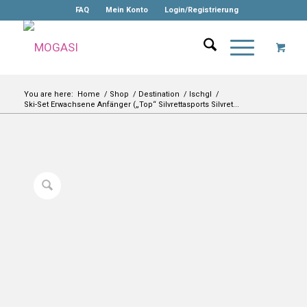
FAQ
Mein Konto
Login/Registrierung
You are here:
Home
/
Shop
/
Destination
/
Ischgl
/
Ski-Set Erwachsene Anfänger („Top“ Silvrettasports Silvret...
-10%