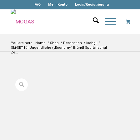
FAQ
Mein Konto
Login/Registrierung
You are here:
Home
/
Shop
/
Destination
/
Ischgl
/
Ski-SET für Jugendliche („Economy“ Bründl Sports Ischgl
Ze...