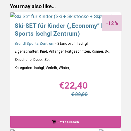
You may also like…
-12%
Ski-SET für Kinder („Economy“ Bründl
Sports Ischgl Zentrum)
Bründl Sports Zentrum
- Standort in Ischgl
Eigenschaften: Kind, Anfänger, Fortgeschritten, Könner, Ski,
Skischuhe, Depot, Set,
Kategorien: Ischgl, Verleih, Winter,
€
22,40
€ 28,00
Jetzt buchen