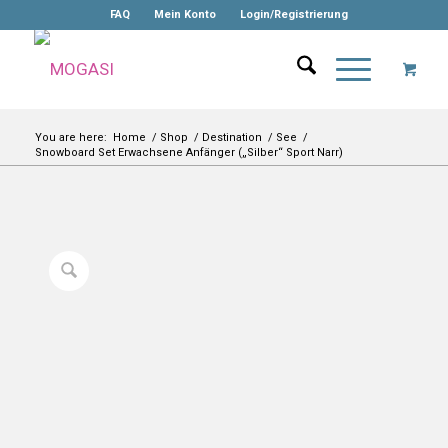
FAQ
Mein Konto
Login/Registrierung
You are here:
Home
/
Shop
/
Destination
/
See
/
Snowboard Set Erwachsene Anfänger („Silber“ Sport Narr)
-10%