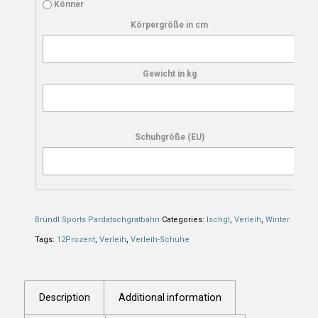
Könner
Körpergröße in cm
Gewicht in kg
Schuhgröße (EU)
Bründl Sports Pardatschgratbahn
Categories:
Ischgl
,
Verleih
,
Winter
Tags:
12Prozent
,
Verleih
,
Verleih-Schuhe
Description
Additional information