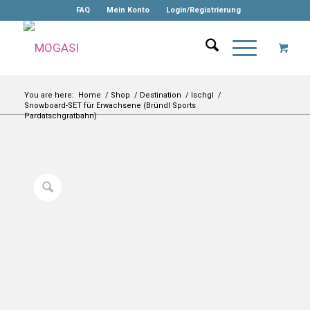
FAQ
Mein Konto
Login/Registrierung
You are here:
Home
/
Shop
/
Destination
/
Ischgl
/
Snowboard-SET für Erwachsene (Bründl Sports
Pardatschgratbahn)