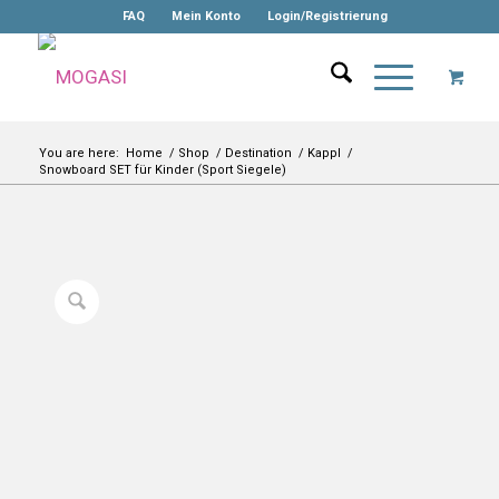
FAQ
Mein Konto
Login/Registrierung
You are here:
Home
/
Shop
/
Destination
/
Kappl
/
Snowboard SET für Kinder (Sport Siegele)
-10%