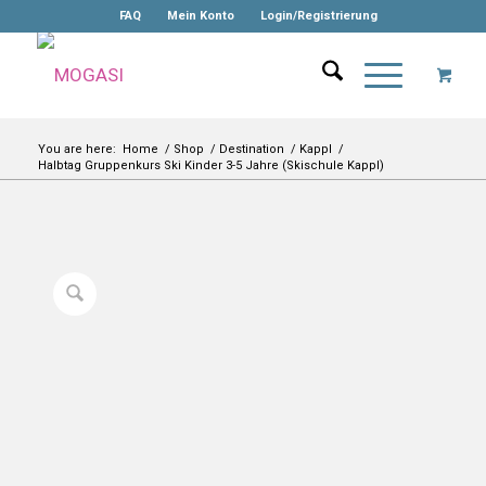
FAQ
Mein Konto
Login/Registrierung
You are here:
Home
/
Shop
/
Destination
/
Kappl
/
Halbtag Gruppenkurs Ski Kinder 3-5 Jahre (Skischule Kappl)