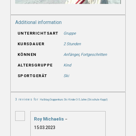
Additional information
UNTERRICHTSART
Gruppe
KURSDAUER
2 Stunden
KÖNNEN
Anfänger
,
Fortgeschritten
ALTERSGRUPPE
Kind
SPORTGERÄT
Ski
3 reviews for
Halbtag Gruppenkurs Ski Kinder 3-5 Jahre (Skischule Kappl)
Roy Michaelis
–
Rated
5
out
15.03.2023
of 5