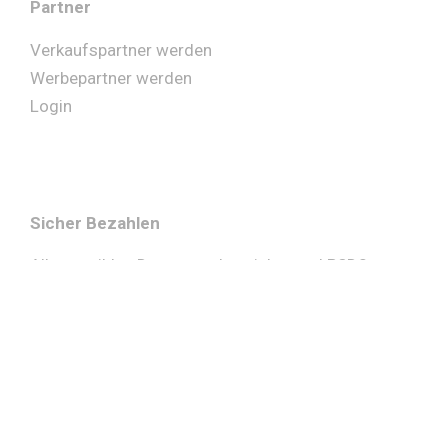
Partner
Verkaufspartner werden
Werbepartner werden
Login
Sicher Bezahlen
Alle sensiblen Daten werden sicher und PSD2,
DSGVO und PCI DSS konform übertragen.
© Copyright MOGASI GmbH