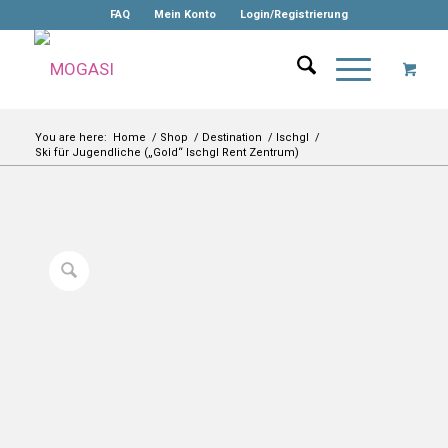
FAQ
Mein Konto
Login/Registrierung
You are here:
Home
/
Shop
/
Destination
/
Ischgl
/
Ski für Jugendliche („Gold“ Ischgl Rent Zentrum)