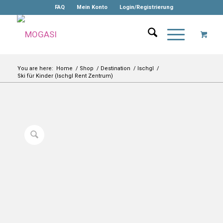
FAQ
Mein Konto
Login/Registrierung
You are here:
Home
/
Shop
/
Destination
/
Ischgl
/
Ski für Kinder (Ischgl Rent Zentrum)