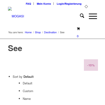
FAQ
Mein Konto
Login/Registrierung
You are here:
Home
/
Shop
/
Destination
/
See
0
See
-10%
-10%
-10%
-10%
-10%
-10%
-10%
-10%
-10%
-10%
-10%
-10%
-10%
-10%
-10%
-10%
-10%
-10%
-10%
-10%
-10%
-10%
-10%
-10%
-10%
Sort by
Default
Default
Custom
Name